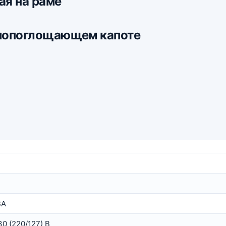
ая на раме
мопоглощающем капоте
ВА
0 (220/127) В