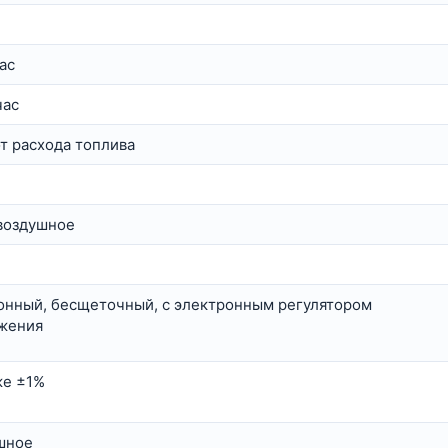
ас
час
от расхода топлива
воздушное
онный, бесщеточный, с электронным регулятором
жения
же ±1%
шное