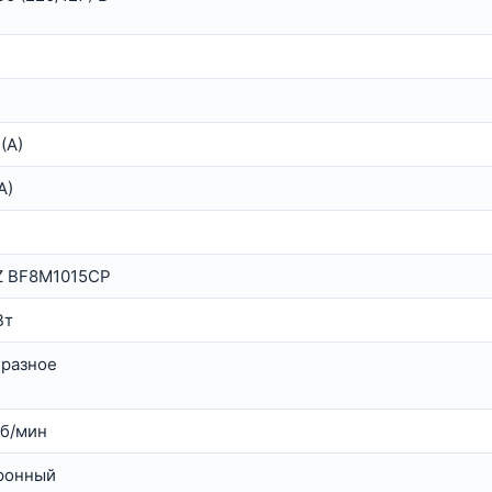
(А)
А)
 BF8M1015CP
Вт
бразное
об/мин
ронный